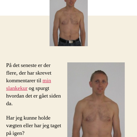
sig
hurtigt
og
undgå
at
tage
på
igen
På det seneste er der
flere, der har skrevet
kommentarer til
min
slankekur
og spurgt
hvordan det er gået siden
da.
Har jeg kunne holde
vægten eller har jeg taget
på igen?