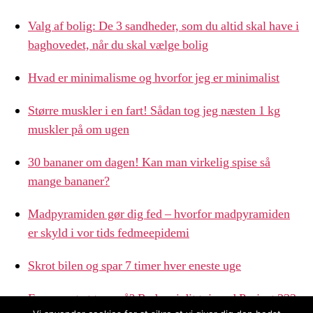
Valg af bolig: De 3 sandheder, som du altid skal have i
baghovedet, når du skal vælge bolig
Hvad er minimalisme og hvorfor jeg er minimalist
Større muskler i en fart! Sådan tog jeg næsten 1 kg
muskler på om ugen
30 bananer om dagen! Kan man virkelig spise så
mange bananer?
Madpyramiden gør dig fed – hvorfor madpyramiden
er skyld i vor tids fedmeepidemi
Skrot bilen og spar 7 timer hver eneste uge
For meget at tage på? Ryd op i dit tøj med Project 333