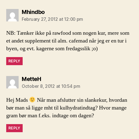
says:
Mhindbo
February 27, 2012 at 12:00 pm
NB: Tænker ikke på rawfood som nogen kur, mere som
et andet supplement til alm. cafemad når jeg er en tur i
byen, og evt. kagerne som fredagsslik ;o)
REPLY
says:
MetteH
October 8, 2012 at 10:54 pm
Hej Mads
Når man afslutter sin slankekur, hvordan
bør man så ligge mht til kulhydratindtag? Hvor mange
gram bør man f.eks. indtage om dagen?
REPLY