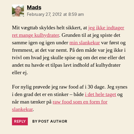
says:
Mads
February 27, 2012 at 8:59 am
Mit vægttab skyldes helt sikkert, at
jeg ikke indtager
ret mange kulhydrater
. Grunden til at jeg spiste det
samme igen og igen under
min slankekur
var først og
fremmest, at det var nemt. På den måde var jeg ikke i
tvivl om hvad jeg skulle spise og om det ene eller det
andet nu havde et tilpas lavt indhold af kulhydrater
eller ej.
For nylig prøvede jeg raw food af i 30 dage. Jeg synes
i den grad det er en stinker – både
i det hele taget
og
når man tænker på
raw food som en form for
slankekur
.
REPLY
BY POST AUTHOR