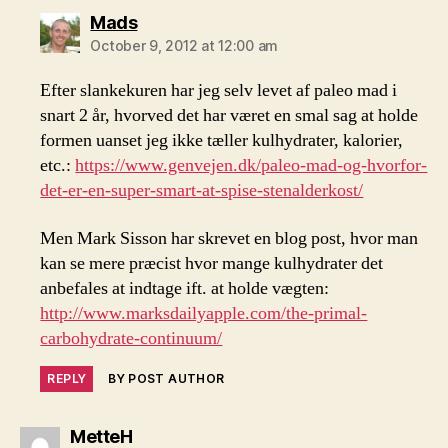
says:
Mads
October 9, 2012 at 12:00 am
Efter slankekuren har jeg selv levet af paleo mad i
snart 2 år, hvorved det har været en smal sag at holde
formen uanset jeg ikke tæller kulhydrater, kalorier,
etc.:
https://www.genvejen.dk/paleo-mad-og-hvorfor-
det-er-en-super-smart-at-spise-stenalderkost/
Men Mark Sisson har skrevet en blog post, hvor man
kan se mere præcist hvor mange kulhydrater det
anbefales at indtage ift. at holde vægten:
http://www.marksdailyapple.com/the-primal-
carbohydrate-continuum/
REPLY
BY POST AUTHOR
says:
MetteH