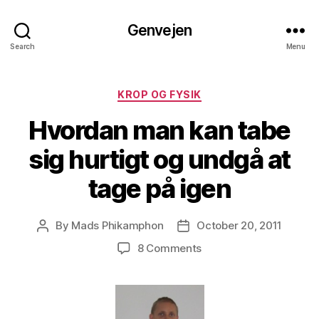
Genvejen
Search
Menu
Categories
KROP OG FYSIK
Hvordan man kan tabe
sig hurtigt og undgå at
tage på igen
By
Mads Phikamphon
October 20, 2011
Post
Post
author
date
on
8 Comments
Hvordan
man
kan
tabe